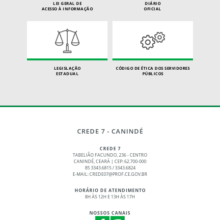
LEI GERAL DE
DIÁRIO
ACESSO À INFORMAÇÃO
OFICIAL
LEGISLAÇÃO
CÓDIGO DE ÉTICA DOS SERVIDORES
ESTADUAL
PÚBLICOS
CREDE 7 - CANINDÉ
CREDE 7
TABELIÃO FACUNDO, 236 - CENTRO
CANINDÉ, CEARÁ | CEP: 62.700-000
85 3343.6815 / 3343.6824
E-MAIL: CREDE07@PROF.CE.GOV.BR
HORÁRIO DE ATENDIMENTO
8H ÀS 12H E 13H ÀS 17H
NOSSOS CANAIS