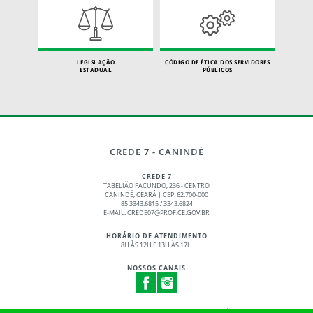
LEGISLAÇÃO
CÓDIGO DE ÉTICA DOS SERVIDORES
ESTADUAL
PÚBLICOS
CREDE 7 - CANINDÉ
CREDE 7
TABELIÃO FACUNDO, 236 - CENTRO
CANINDÉ, CEARÁ | CEP: 62.700-000
85 3343.6815 / 3343.6824
E-MAIL: CREDE07@PROF.CE.GOV.BR
HORÁRIO DE ATENDIMENTO
8H ÀS 12H E 13H ÀS 17H
NOSSOS CANAIS
© 2017 - 2026 – GOVERNO DO ESTADO DO CEARÁ