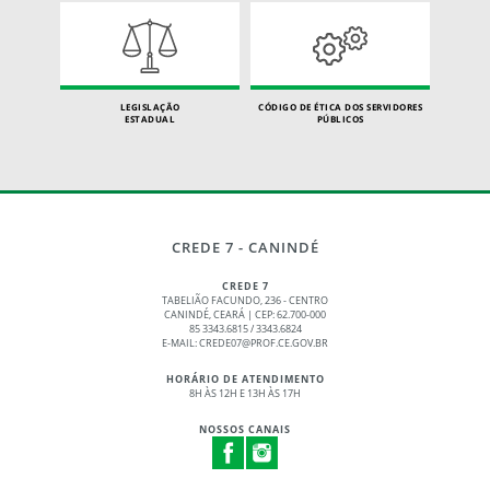
LEGISLAÇÃO
CÓDIGO DE ÉTICA DOS SERVIDORES
ESTADUAL
PÚBLICOS
CREDE 7 - CANINDÉ
CREDE 7
TABELIÃO FACUNDO, 236 - CENTRO
CANINDÉ, CEARÁ | CEP: 62.700-000
85 3343.6815 / 3343.6824
E-MAIL: CREDE07@PROF.CE.GOV.BR
HORÁRIO DE ATENDIMENTO
8H ÀS 12H E 13H ÀS 17H
NOSSOS CANAIS