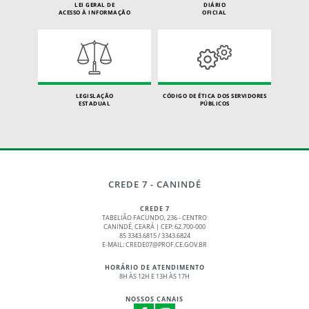
LEI GERAL DE
DIÁRIO
ACESSO À INFORMAÇÃO
OFICIAL
LEGISLAÇÃO
CÓDIGO DE ÉTICA DOS SERVIDORES
ESTADUAL
PÚBLICOS
CREDE 7 - CANINDÉ
CREDE 7
TABELIÃO FACUNDO, 236 - CENTRO
CANINDÉ, CEARÁ | CEP: 62.700-000
85 3343.6815 / 3343.6824
E-MAIL: CREDE07@PROF.CE.GOV.BR
HORÁRIO DE ATENDIMENTO
8H ÀS 12H E 13H ÀS 17H
NOSSOS CANAIS