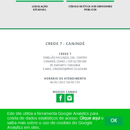
LEGISLAÇÃO
CÓDIGO DE ÉTICA DOS SERVIDORES
ESTADUAL
PÚBLICOS
CREDE 7 - CANINDÉ
CREDE 7
TABELIÃO FACUNDO, 236 - CENTRO
CANINDÉ, CEARÁ | CEP: 62.700-000
85 3343.6815 / 3343.6824
E-MAIL: CREDE07@PROF.CE.GOV.BR
HORÁRIO DE ATENDIMENTO
8H ÀS 12H E 13H ÀS 17H
NOSSOS CANAIS
© 2017 - 2026 – GOVERNO DO ESTADO DO CEARÁ
Este site utiliza a ferramenta Google Analytics para
TODOS OS DIREITOS RESERVADOS
coleta de dados estatísticos de acesso.
Clique aqui
e
OK
saiba mais sobre o uso de cookies do Google
Analytics em sites.