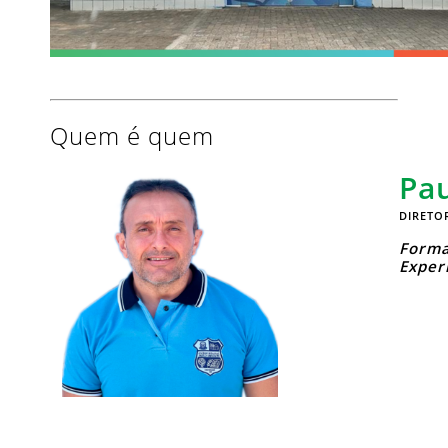
Quem é quem
Pau
DIRETO
Forma
Experi