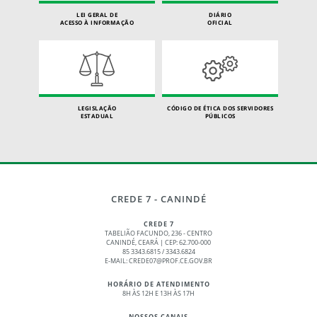
LEI GERAL DE
DIÁRIO
ACESSO À INFORMAÇÃO
OFICIAL
LEGISLAÇÃO
CÓDIGO DE ÉTICA DOS SERVIDORES
ESTADUAL
PÚBLICOS
CREDE 7 - CANINDÉ
CREDE 7
TABELIÃO FACUNDO, 236 - CENTRO
CANINDÉ, CEARÁ | CEP: 62.700-000
85 3343.6815 / 3343.6824
E-MAIL: CREDE07@PROF.CE.GOV.BR
HORÁRIO DE ATENDIMENTO
8H ÀS 12H E 13H ÀS 17H
NOSSOS CANAIS