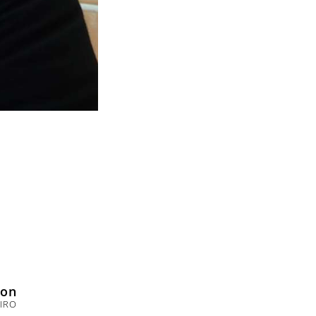
son
IRO