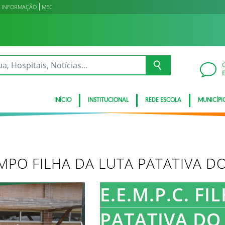
À INFORMAÇÃO
MEC
INÍCIO
INSTITUCIONAL
REDE ESCOLA
MUNICÍPI
PO FILHA DA LUTA PATATIVA D
E.E.M.P.C. F
PATATIVA DO