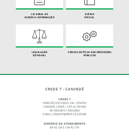
LEI GERAL DE
DIÁRIO
ACESSO À INFORMAÇÃO
OFICIAL
LEGISLAÇÃO
CÓDIGO DE ÉTICA DOS SERVIDORES
ESTADUAL
PÚBLICOS
CREDE 7 - CANINDÉ
CREDE 7
TABELIÃO FACUNDO, 236 - CENTRO
CANINDÉ, CEARÁ | CEP: 62.700-000
85 3343.6815 / 3343.6824
E-MAIL: CREDE07@PROF.CE.GOV.BR
HORÁRIO DE ATENDIMENTO
8H ÀS 12H E 13H ÀS 17H