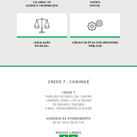
LEI GERAL DE
DIÁRIO
ACESSO À INFORMAÇÃO
OFICIAL
LEGISLAÇÃO
CÓDIGO DE ÉTICA DOS SERVIDORES
ESTADUAL
PÚBLICOS
CREDE 7 - CANINDÉ
CREDE 7
TABELIÃO FACUNDO, 236 - CENTRO
CANINDÉ, CEARÁ | CEP: 62.700-000
85 3343.6815 / 3343.6824
E-MAIL: CREDE07@PROF.CE.GOV.BR
HORÁRIO DE ATENDIMENTO
8H ÀS 12H E 13H ÀS 17H
NOSSOS CANAIS